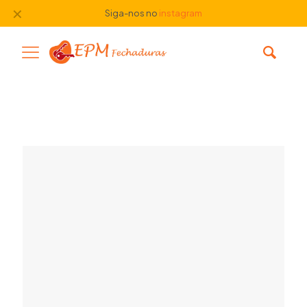
✕
Siga-nos no
instagram