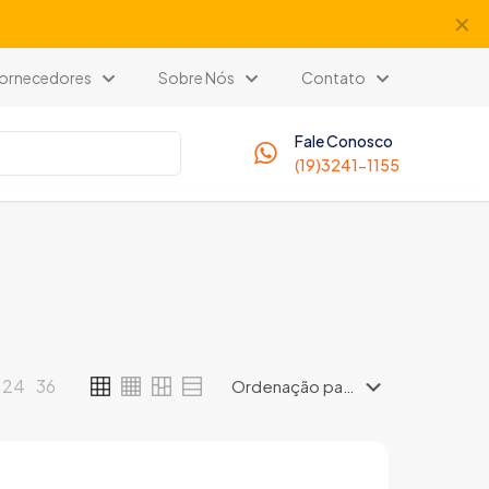
✕
 Fornecedores
Sobre Nós
Contato
Fale Conosco
(19)3241-1155
24
36