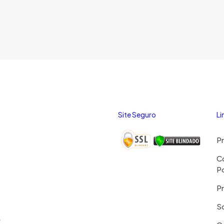
Site Seguro
Li
P
C
P
Pr
S