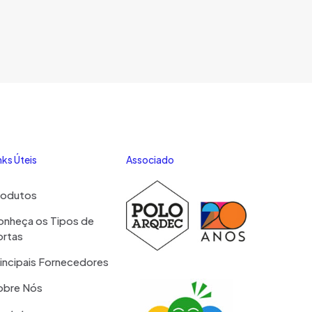
nks Úteis
Associado
rodutos
onheça os Tipos de
ortas
incipais Fornecedores
obre Nós