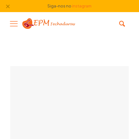
✕
Siga-nos no
instagram