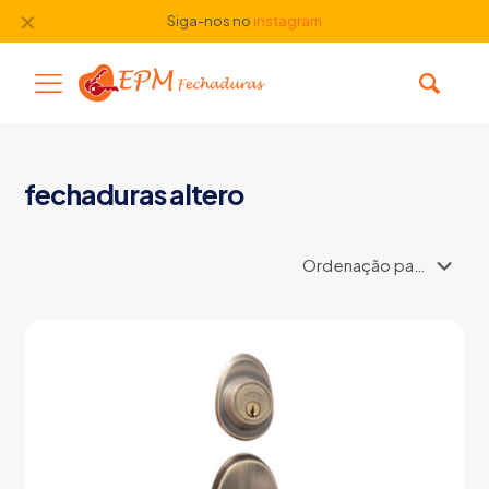
✕
Siga-nos no
instagram
fechaduras altero