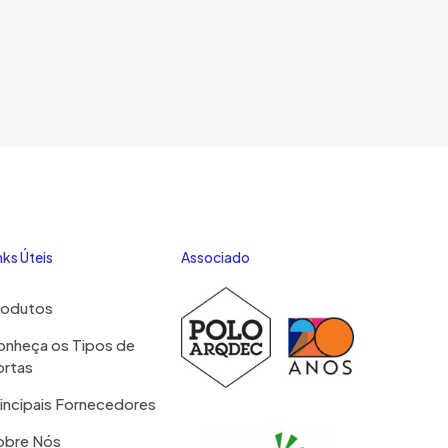
nks Úteis
Associado
rodutos
onheça os Tipos de
ortas
incipais Fornecedores
obre Nós