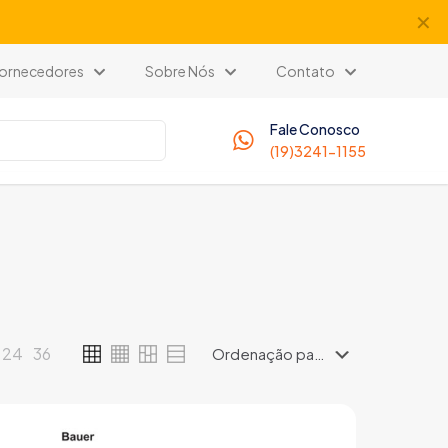
✕
 Fornecedores
Sobre Nós
Contato
Fale Conosco
(19)3241-1155
24
36