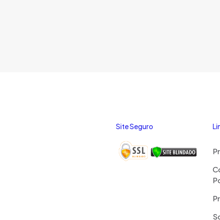
Site Seguro
Li
P
C
P
Pr
S