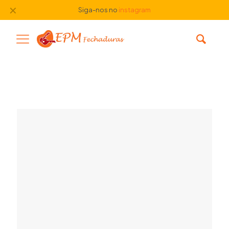
✕
Siga-nos no
instagram