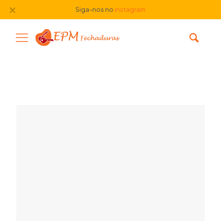
✕
Siga-nos no
instagram