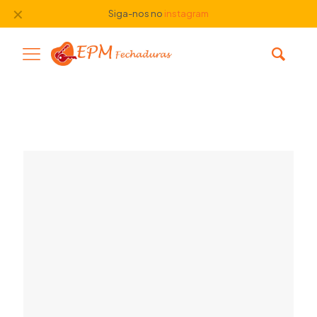
✕
Siga-nos no
instagram