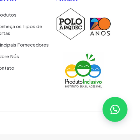
rodutos
onheça os Tipos de
ortas
incipais Fornecedores
obre Nós
ontato