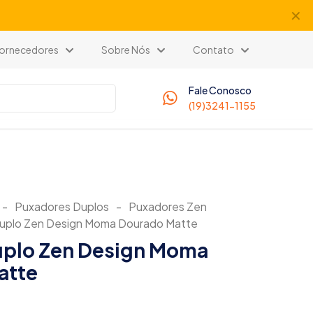
✕
 Fornecedores
Sobre Nós
Contato
Fale Conosco
(19)3241-1155
-
Puxadores Duplos
-
Puxadores Zen
uplo Zen Design Moma Dourado Matte
uplo Zen Design Moma
atte