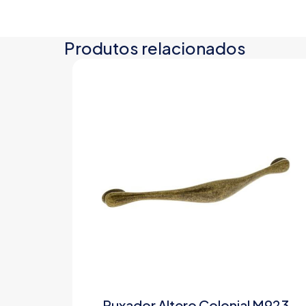
Produtos relacionados
Puxador Altero Colonial M923