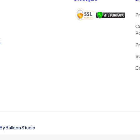
P
C
P
5
Pr
S
C
 By
Balloon Studio