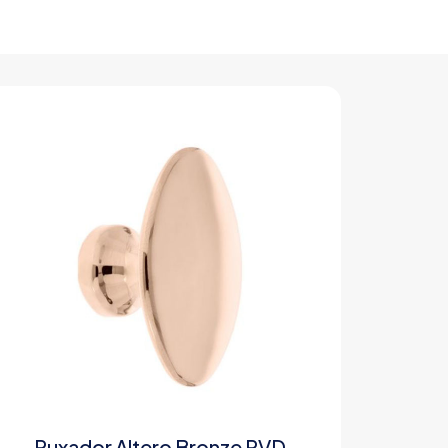
Puxador Altero Bronze PVD