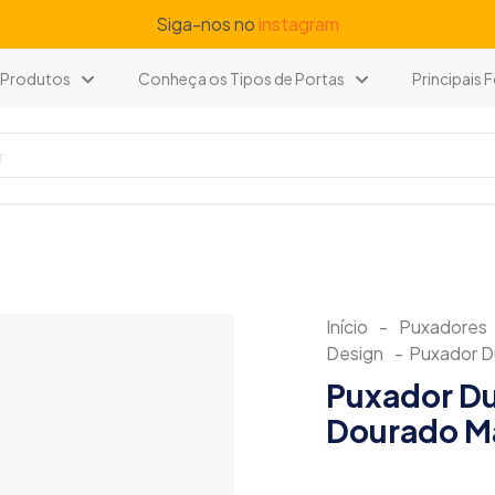
Siga-nos no
instagram
Produtos
Conheça os Tipos de Portas
Principais
Início
-
Puxadores
Design
-
Puxador D
Puxador D
Dourado M