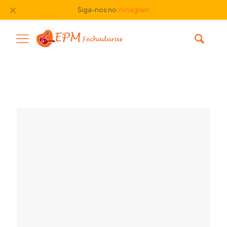
✕
Siga-nos no
instagram