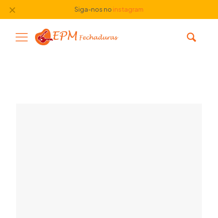
✕
Siga-nos no
instagram