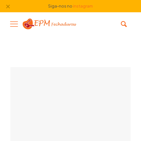
✕
Siga-nos no
instagram