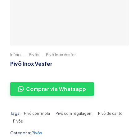
Início
-
Pivôs
-
Pivô Inox Vesfer
Pivô Inox Vesfer
Comprar via Whatsapp
Tags:
Pivô com mola
Pivô com regulagem
Pivô de canto
Pivôs
Categoria:
Pivôs