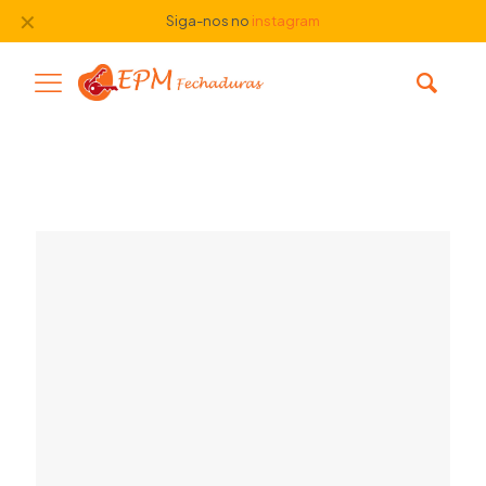
✕
Siga-nos no
instagram