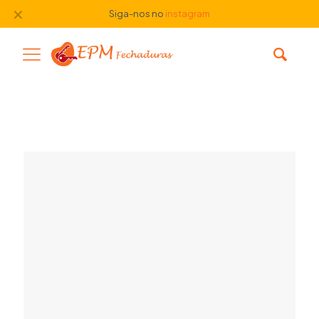
✕
Siga-nos no
instagram