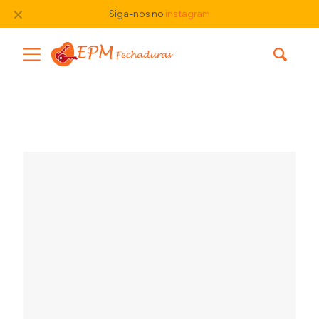
✕
Siga-nos no
instagram