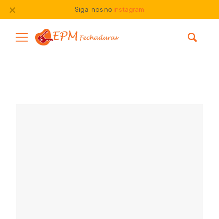
✕
Siga-nos no
instagram