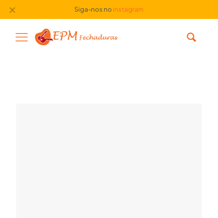
✕
Siga-nos no
instagram