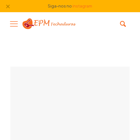
✕
Siga-nos no
instagram