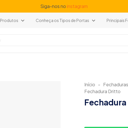
Siga-nos no
instagram
Produtos
Conheça os Tipos de Portas
Principais
Início
-
Fechadura
Fechadura Dritto
Fechadura 