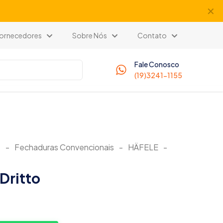
✕
 Fornecedores
Sobre Nós
Contato
Fale Conosco
(19)3241-1155
s
-
Fechaduras Convencionais
-
HÄFELE
-
Dritto