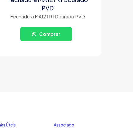
PVD
Fechadura MA121 R1 Dourado PVD
Comprar
nks Úteis
Associado