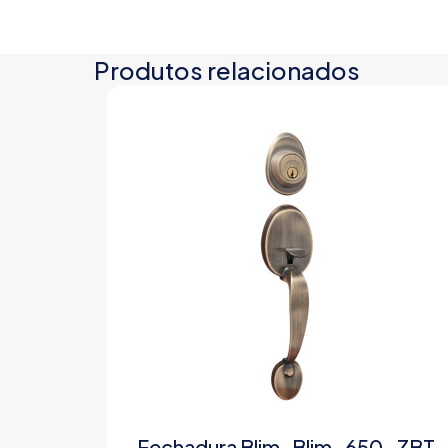
Produtos relacionados
Fechadura Blim-Blim_650-ZBT