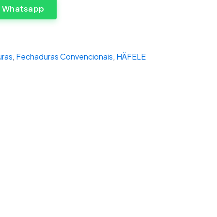
a Whatsapp
ras
,
Fechaduras Convencionais
,
HÄFELE