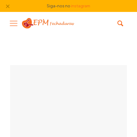
✕
Siga-nos no
instagram