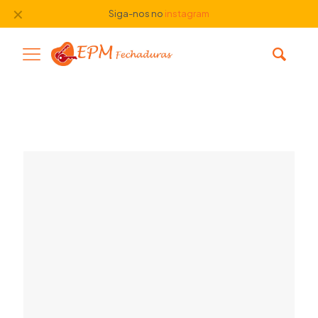
✕
Siga-nos no
instagram