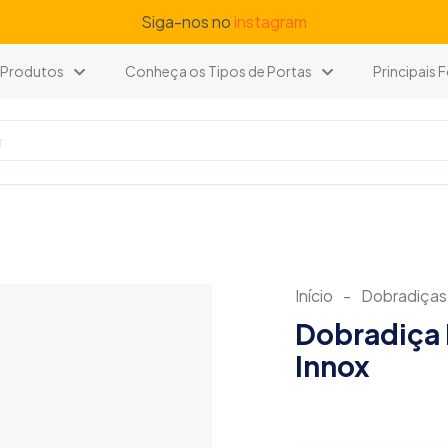
Siga-nos no
instagram
Produtos
Conheça os Tipos de Portas
Principais
Início
-
Dobradiças
Dobradiça
Innox