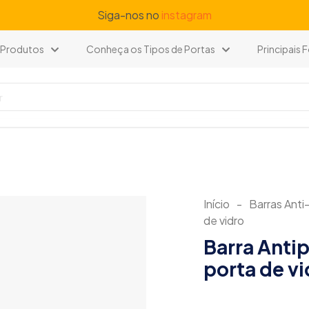
Siga-nos no
instagram
Produtos
Conheça os Tipos de Portas
Principais
Início
-
Barras Anti
de vidro
Barra Anti
porta de vi