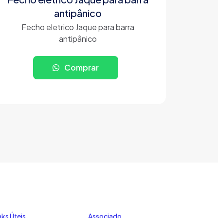
antipânico
Fecho eletrico Jaque para barra
antipânico
Comprar
nks Úteis
Associado