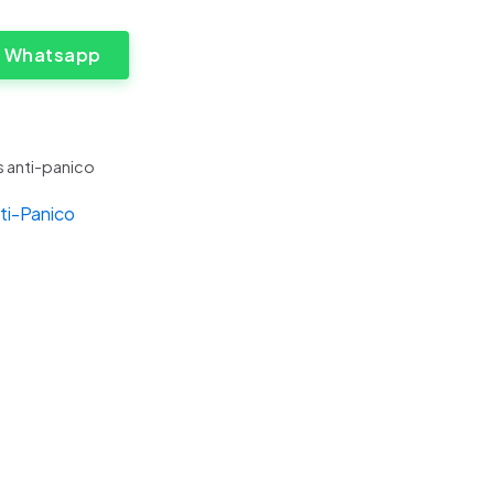
a Whatsapp
s anti-panico
ti-Panico