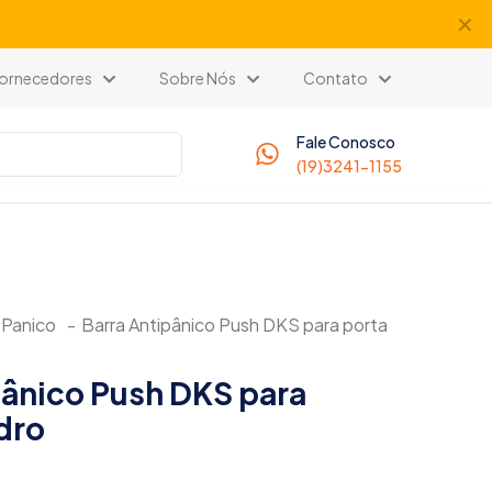
✕
 Fornecedores
Sobre Nós
Contato
Fale Conosco
(19)3241-1155
-Panico
-
Barra Antipânico Push DKS para porta
pânico Push DKS para
dro