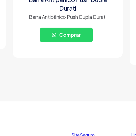
Durati
Barra Antipânico Push Dupla Durati
Comprar
Site Seguro
Li