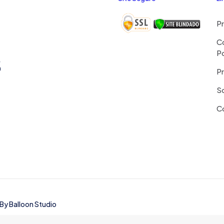
P
C
P
5
Pr
S
C
 By
Balloon Studio