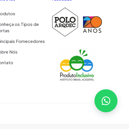
rodutos
onheça os Tipos de
ortas
incipais Fornecedores
obre Nós
ontato