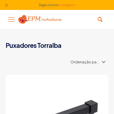
✕
Siga-nos no
instagram
Puxadores Torralba